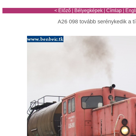
< Előző
|
Bélyegképek
|
Címlap
|
Engl
A26 098 tovább serénykedik a t