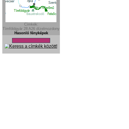
Címkék:
Tímföldgyár
28
A26
dízelmozdony
Hasonló fényképek