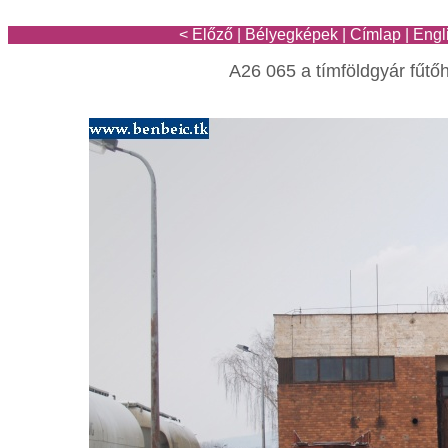
< Előző
|
Bélyegképek
|
Címlap
|
Engl
A26 065 a tímföldgyár fűtőh