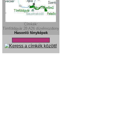
Címkék:
Tímföldgyár
28
A26
dízelmozdony
Hasonló fényképek