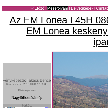
< Előző
|
Mesefolyam
|
Bélyegképek
|
Címla
Az EM Lonea L45H 086 a
EM Lonea keskeny
ipa
Fényképezte: Takács Bence
Készítés ideje: 2018:10:31 12:25:33
1608 megtekintés
Nagyfölbontású kép
Térkép: