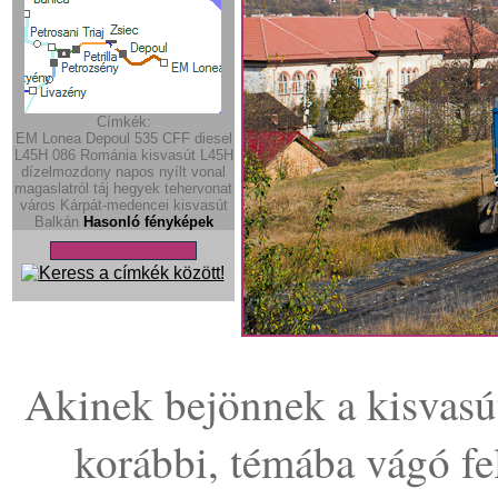
Címkék:
EM Lonea
Depoul
535
CFF diesel
L45H
086
Románia
kisvasút
L45H
dízelmozdony
napos
nyílt vonal
magaslatról
táj
hegyek
tehervonat
város
Kárpát-medencei kisvasút
Balkán
Hasonló fényképek
Akinek bejönnek a kisvasút
korábbi, témába vágó fe