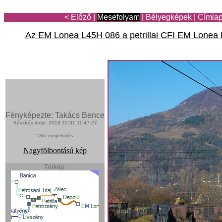
< Előző
|
Mesefolyam
|
Bélyegképek
|
Címla
Az EM Lonea L45H 086 a petrillai CFI EM Lonea
Fényképezte: Takács Bence
Készítés ideje: 2018:10:31 11:47:27
1367 megtekintés
Nagyfölbontású kép
Térkép: