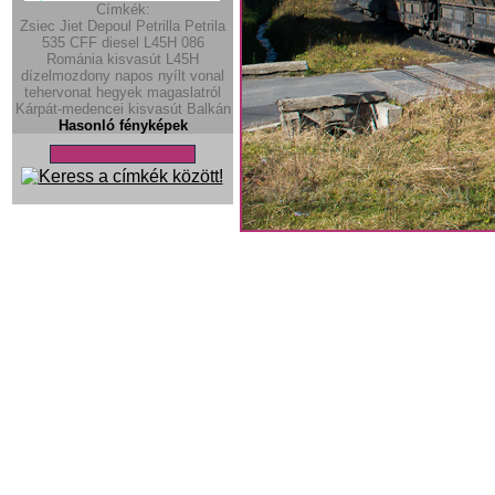
Címkék:
Zsiec
Jiet
Depoul
Petrilla
Petrila
535
CFF diesel
L45H
086
Románia
kisvasút
L45H
dízelmozdony
napos
nyílt vonal
tehervonat
hegyek
magaslatról
Kárpát-medencei kisvasút
Balkán
Hasonló fényképek