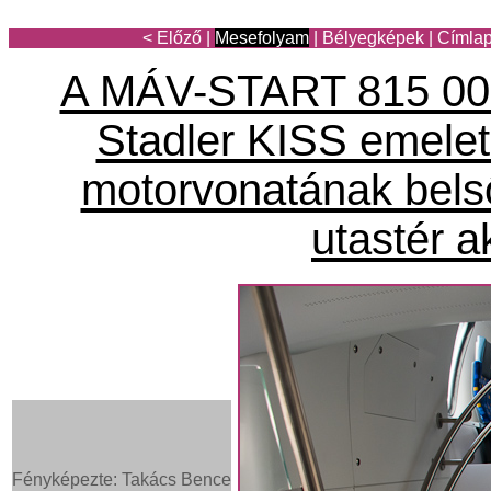
< Előző
|
Mesefolyam
|
Bélyegképek
|
Címla
A MÁV-START 815 00
Stadler KISS emelet
motorvonatának belső
utastér 
Fényképezte: Takács Bence