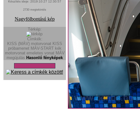
Készítés ideje: 2019:10:27 12:30:57
2730 megtekintés
Nagyfölbontású kép
Térkép:
Címkék:
KISS (MÁV)
motorvonat
KISS
próbamenet
MÁV-START kék
motorvonat
emeletes vonat
MÁV
megújulás
Hasonló fényképek