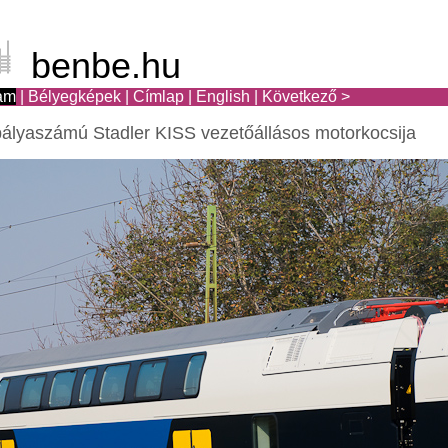
benbe.hu
am
|
Bélyegképek
|
Címlap
|
English
|
Következő >
lyaszámú Stadler KISS vezetőállásos motorkocsija