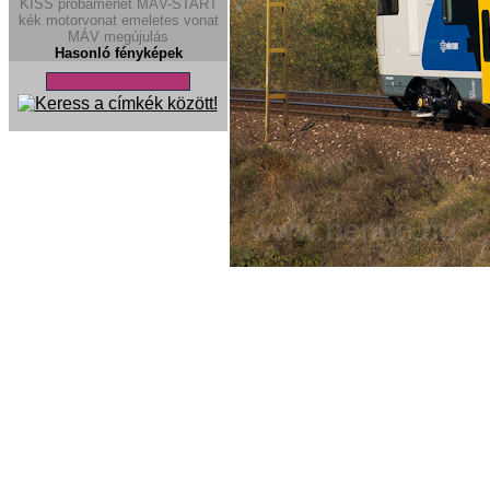
KISS
próbamenet
MÁV-START
kék motorvonat
emeletes vonat
MÁV megújulás
Hasonló fényképek