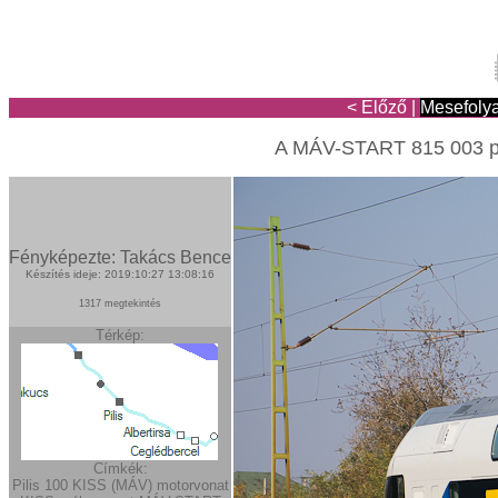
< Előző
|
Mesefoly
A MÁV-START 815 003 pá
Fényképezte: Takács Bence
Készítés ideje: 2019:10:27 13:08:16
1317 megtekintés
Térkép:
Címkék:
Pilis
100
KISS (MÁV)
motorvonat