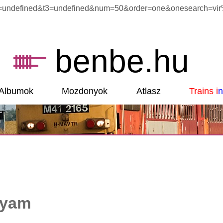
undefined&t3=undefined&num=50&order=one&onesearch=vir%C3%
benbe.hu
Albumok
Mozdonyok
Atlasz
Trains i
n
lyam