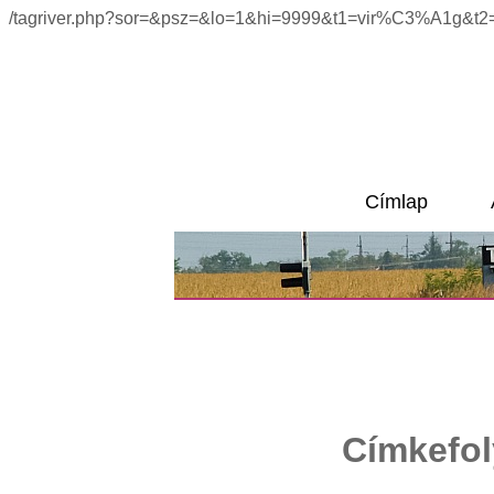
/tagriver.php?sor=&psz=&lo=1&hi=9999&t1=vir%C3%A1g&t2=
Címlap
Címkefo