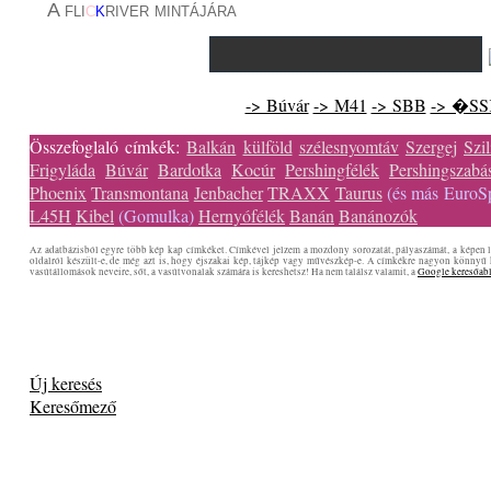
A fli
c
k
river mintájára
-> Búvár
-> M41
-> SBB
-> �S
Összefoglaló címkék:
Balkán
külföld
szélesnyomtáv
Szergej
Szil
Frigyláda
Búvár
Bardotka
Kocúr
Pershingfélék
Pershingszabá
Phoenix
Transmontana
Jenbacher
TRAXX
Taurus
(és más EuroSp
L45H
Kibel
(Gomulka)
Hernyófélék
Banán
Banánozók
Az adatbázisból egyre több kép kap címkéket. Címkével jelzem a mozdony sorozatát, pályaszámát, a képen lá
oldalról készült-e, de még azt is, hogy éjszakai kép, tájkép vagy művészkép-e. A címkékre nagyon könnyű
vasútállomások neveire, sőt, a vasútvonalak számára is kereshetsz! Ha nem találsz valamit, a
Google keresőab
Új keresés
Keresőmező