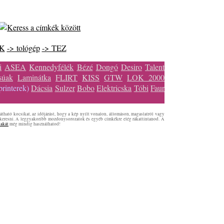
SK
-> tológép
-> TEZ
i
ASEA
Kennedyfélék
Bézé
Dongó
Desiro
Talent
súak
Laminátka
FLIRT
KISS
GTW
LOK 2000
rinterek)
Dácsia
Sulzer
Bobo
Elektricska
Tóbi
Faur
tható kocsikat, az időjárást, hogy a kép nyílt vonalon, állomáson, magaslatról vagy
 keresni. A leggyakoribb mozdonysorozatok és egyéb címkékre elég rákattintanod. A
lakát
még mindig használhatod!