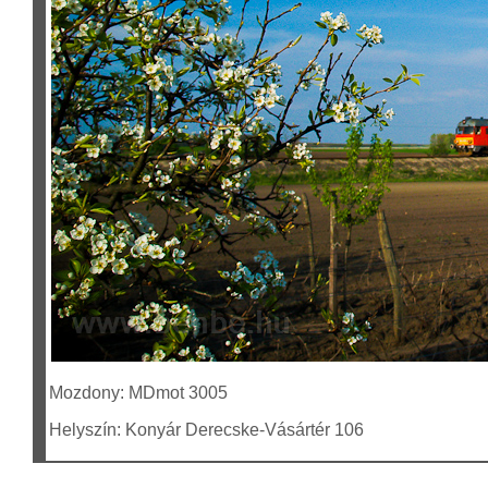
Mozdony: MDmot 3005
Helyszín: Konyár Derecske-Vásártér 106