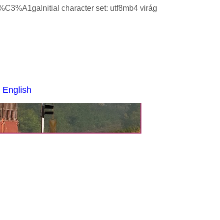
A1gaInitial character set: utf8mb4 virág
 English