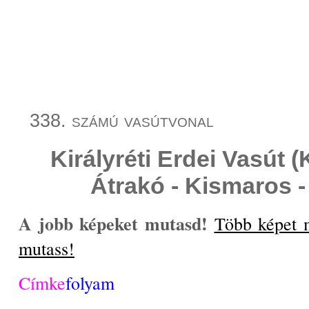
338. számú vasútvonal
Királyréti Erdei Vasút 
Átrakó - Kismaros - 
A jobb képeket mutasd!
Több képet 
mutass!
Címke
folyam