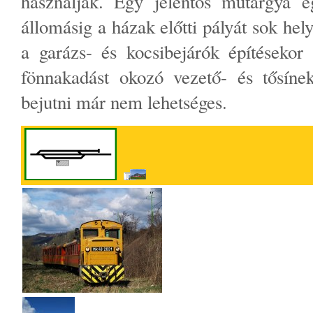
használják. Egy jelentős műtárgya 
állomásig a házak előtti pályát sok he
a garázs- és kocsibejárók építésekor
fönnakadást okozó vezető- és tősínek
bejutni már nem lehetséges.