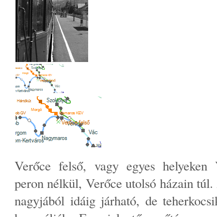
Verőce felső, vagy egyes helyeken 
peron nélkül, Verőce utolsó házain túl.
nagyjából idáig járható, de teherkocs