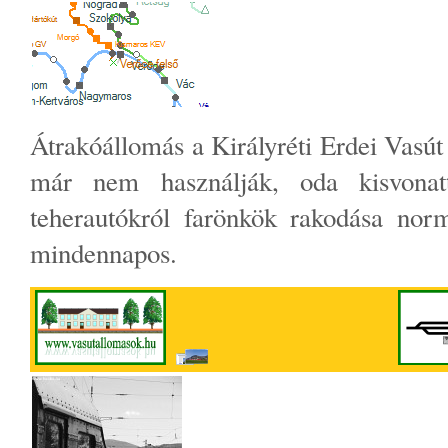
Átrakóállomás a Királyréti Erdei Vasú
már nem használják, oda kisvonat
teherautókról farönkök rakodása no
mindennapos.