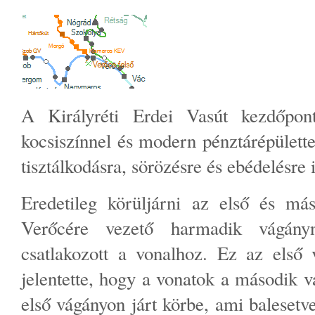
A Királyréti Erdei Vasút kezdőpon
kocsiszínnel és modern pénztárépülette
tisztálkodásra, sörözésre és ebédelésre 
Eredetileg körüljárni az első és más
Verőcére vezető harmadik vágán
csatlakozott a vonalhoz. Ez az első 
jelentette, hogy a vonatok a második v
első vágányon járt körbe, ami balesetve