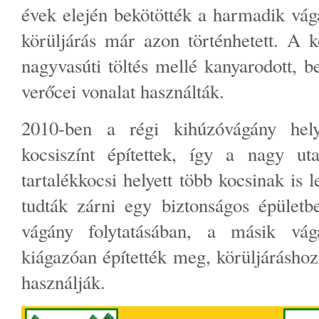
évek elején bekötötték a harmadik vágá
körüljárás már azon történhetett. A 
nagyvasúti töltés mellé kanyarodott, b
verőcei vonalat használták.
2010-ben a régi kihúzóvágány hely
kocsiszínt építettek, így a nagy ut
tartalékkocsi helyett több kocsinak is l
tudták zárni egy biztonságos épületb
vágány folytatásában, a másik vá
kiágazóan építették meg, körüljáráshoz
használják.