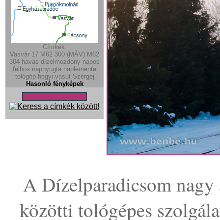
Címkék:
Vasvár
17
M62 300 (MÁV)
M62
304
havas
dízelmozdony
napos
felhos
napnyugta
naplemente
tológép
hegyi vasút
Szergej
Hasonló fényképek
A Dízelparadicsom nagy a
közötti tológépes szolgála