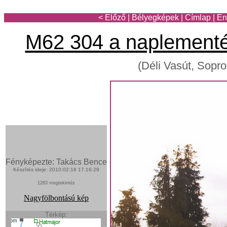
< Előző
|
Bélyegképek
|
Címlap
|
En
M62 304 a naplement
(Déli Vasút, Sopr
Fényképezte: Takács Bence
Készítés ideje: 2010:02:16 17:16:29
1283 megtekintés
Nagyfölbontású kép
Térkép: