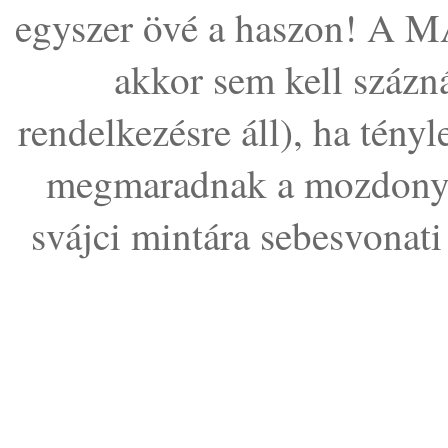
egyszer övé a haszon! A 
akkor sem kell százn
rendelkezésre áll), ha tény
megmaradnak a mozdonyo
svájci mintára sebesvonat