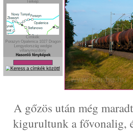
Térkép:
Címkék:
Porazyn
Opalenica
1027
Dragon
Lengyelország
wedgie
villanymozdony
Hasonló fényképek
A gőzös után még maradt 
kigurultunk a fővonalig, 