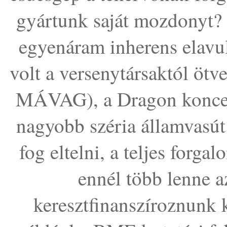
gyártunk saját mozdonyt?
egyenáram inherens elavu
volt a versenytársaktól öt
MÁVAG), a Dragon koncepc
nagyobb széria államvasút 
fog eltelni, a teljes forga
ennél több lenne a
keresztfinanszíroznunk k