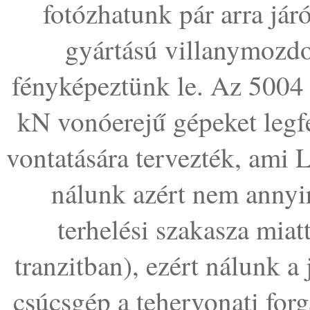
fotózhatunk pár arra jár
gyártású villanymozdo
fényképeztünk le. Az 5004
kN vonóerejű gépeket legf
vontatására tervezték, ami 
nálunk azért nem annyi
terhelési szakasza miat
tranzitban), ezért nálunk a
csúcsgép a tehervonati fo