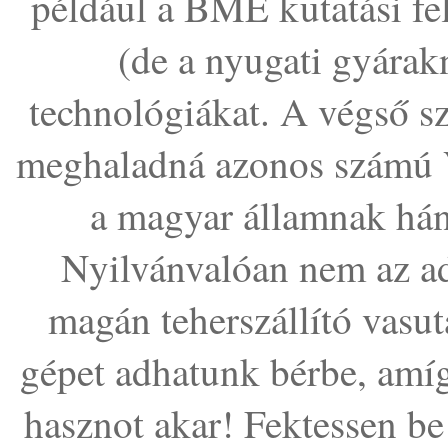
például a BME kutatási fel
(de a nyugati gyárak
technológiákat. A végső s
meghaladná azonos számú Ve
a magyar államnak há
Nyilvánvalóan nem az ad
magán teherszállító vasu
gépet adhatunk bérbe, amíg 
hasznot akar! Fektessen be