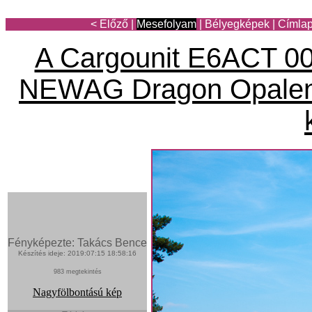
< Előző
|
Mesefolyam
|
Bélyegképek
|
Címla
A Cargounit E6ACT 0
NEWAG Dragon Opaleni
Fényképezte: Takács Bence
Készítés ideje: 2019:07:15 18:58:16
983 megtekintés
Nagyfölbontású kép