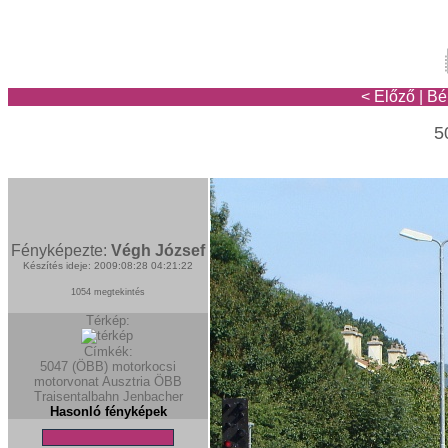
< Előző
|
Bé
5
Fényképezte:
Végh József
Készítés ideje: 2009:08:28 04:21:22
1054 megtekintés
Térkép:
Címkék:
5047 (ÖBB)
motorkocsi
motorvonat
Ausztria
ÖBB
Traisentalbahn
Jenbacher
Hasonló fényképek