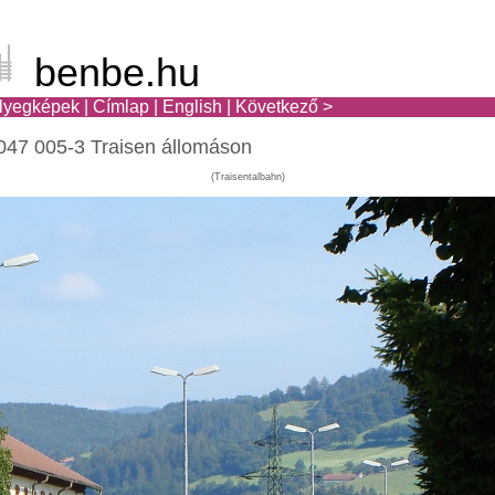
benbe.hu
lyegképek
|
Címlap
|
English
|
Következő >
047 005-3 Traisen állomáson
(Traisentalbahn)