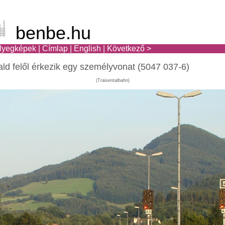
benbe.hu
lyegképek
|
Címlap
|
English
|
Következő >
d felől érkezik egy személyvonat (5047 037-6)
(Traisentalbahn)