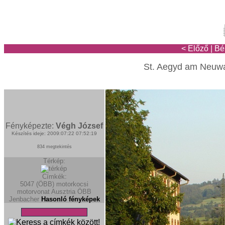
< Előző
|
Bé
St. Aegyd am Neuwal
Fényképezte:
Végh József
Készítés ideje: 2009:07:22 07:52:19
834 megtekintés
Térkép:
Címkék:
5047 (ÖBB)
motorkocsi
motorvonat
Ausztria
ÖBB
Jenbacher
Hasonló fényképek