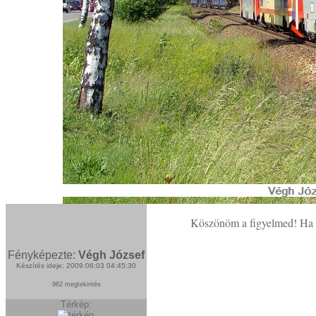
Köszönöm a figyelmed! Ha n
Fényképezte:
Végh József
Készítés ideje: 2009:06:03 04:45:30
962 megtekintés
Térkép: