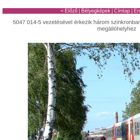
< Előző
|
Bélyegképek
|
Címlap
|
En
5047 014-5 vezetésével érkezik három szinkronba
megállóhelyhez