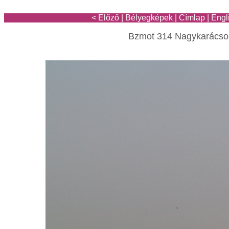
< Előző
|
Bélyegképek
|
Címlap
|
Engl
Bzmot 314 Nagykarács