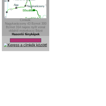
Címkék:
Nagykarácsony
43
Bzmot 300
Bzmot
314
napos
nyílt vonal
oldalról
motorkocsi
Bézé
Hasonló fényképek