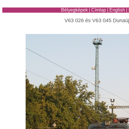
Bélyegképek
|
Címlap
|
English
|
V63 026 és V63 045 Dunaú