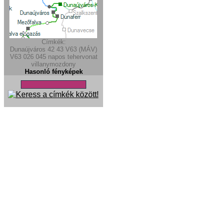
Címkék:
Dunaújváros
42
43
V63 (MÁV)
V63
026
045
napos
tehervonat
villanymozdony
Hasonló fényképek