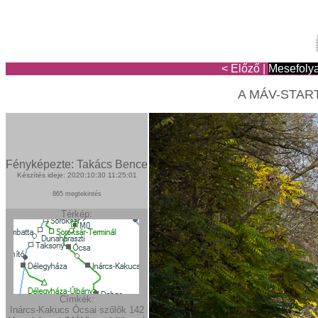
< Előző
|
Mesefoly
A MÁV-START 
Fényképezte: Takács Bence
Készítés ideje: 2020:10:30 11:25:01
865 megtekintés
Térkép:
Címkék:
Inárcs-Kakucs
Ócsai szőlők
142