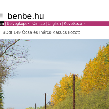
benbe.hu
am
|
Bélyegképek
|
Címlap
|
English
|
Következő >
BDdf 149 Ócsa és Inárcs-Kakucs között