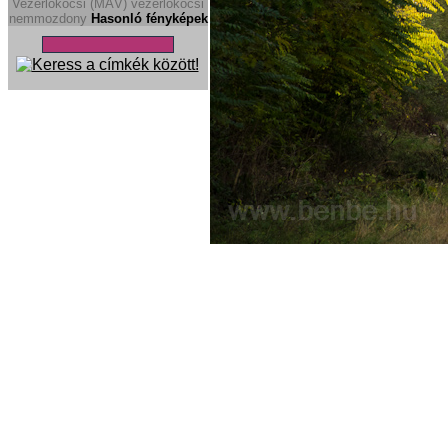
Vezerlokocsi (MÁV)
vezérlökocsi
nemmozdony
Hasonló fényképek