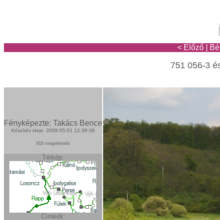
< Előző
|
Bé
751 056-3 és
Fényképezte: Takács Bence
Készítés ideje: 2008:05:01 12:38:38
919 megtekintés
Térkép:
Címkék: