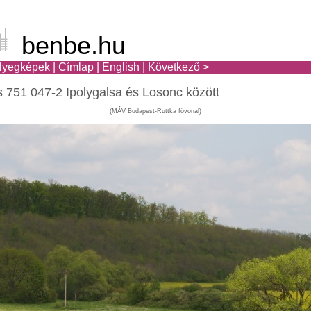
benbe.hu
lyegképek
|
Címlap
|
English
|
Következő >
 751 047-2 Ipolygalsa és Losonc között
(MÁV Budapest-Ruttka fővonal)