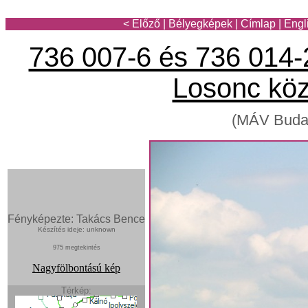
< Előző
|
Bélyegképek
|
Címlap
|
Engl
736 007-6 és 736 014-2
Losonc köz
(MÁV Budap
Fényképezte: Takács Bence
Készítés ideje: unknown
975 megtekintés
Nagyfölbontású kép
Térkép: