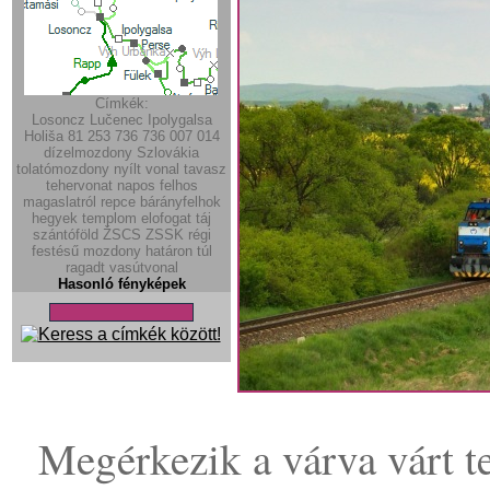
Címkék:
Losoncz
Lučenec
Ipolygalsa
Holiša
81
253
736
736
007
014
dízelmozdony
Szlovákia
tolatómozdony
nyílt vonal
tavasz
tehervonat
napos
felhos
magaslatról
repce
bárányfelhok
hegyek
templom
elofogat
táj
szántóföld
ŽSCS
ZSSK régi
festésű mozdony
határon túl
ragadt vasútvonal
Hasonló fényképek
Megérkezik a várva várt te