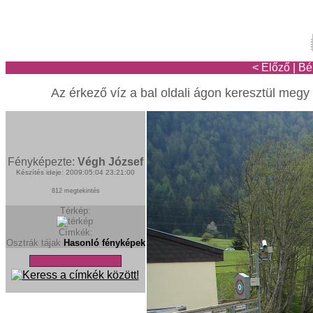
< Előző
|
Bé
Az érkező víz a bal oldali ágon keresztül megy
Fényképezte:
Végh József
Készítés ideje: 2009:05:04 23:21:00
812 megtekintés
Térkép:
Címkék:
Osztrák tájak
Hasonló fényképek