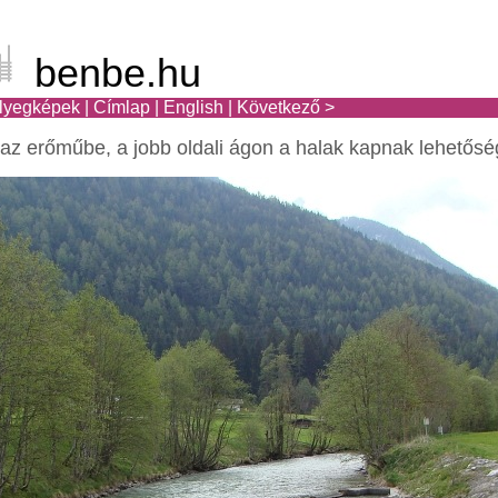
benbe.hu
lyegképek
|
Címlap
|
English
|
Következő >
 az erőműbe, a jobb oldali ágon a halak kapnak lehetősé