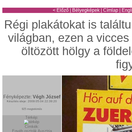
< Előző
|
Bélyegképek
|
Címlap
|
Engl
Régi plakátokat is találtun
világban, ezen a vicces
öltözött hölgy a földe
fig
Fényképezte:
Végh József
Készítés ideje: 2009:05:04 22:39:20
925 megtekintés
Térkép:
Címkék:
Egyéb osztrák
Ausztria