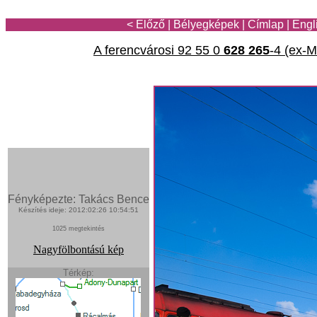
< Előző
|
Bélyegképek
|
Címlap
|
Engl
A ferencvárosi 92 55 0
628 265
-4 (ex-
Fényképezte: Takács Bence
Készítés ideje: 2012:02:26 10:54:51
1025 megtekintés
Nagyfölbontású kép
Térkép: