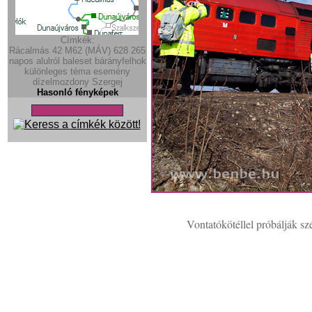
Címkék:
Rácalmás
42
M62 (MÁV)
628
265
napos
alulról
baleset
bárányfelhok
különleges téma
esemény
dízelmozdony
Szergej
Hasonló fényképek
Vontatókötéllel próbálják s