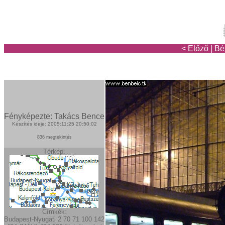
< Előző
|
Bé
Fényképezte: Takács Bence
Készítés ideje: 2005:11:25 20:50:02
836 megtekintés
Térkép:
Címkék:
Budapest-Nyugati
2
70
71
100
142