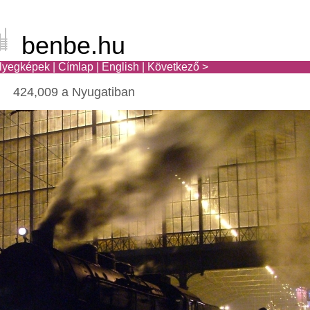
benbe.hu
lyegképek
|
Címlap
|
English
|
Következő >
424,009 a Nyugatiban