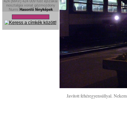
424 (MÁV)
424
009
füst
éjszakai
nosztalgia vonat
gözmozdony
Nurmi
Hasonló fényképek
Javított fehéregyensúllyal. Nekem