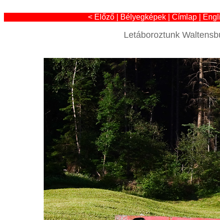
< Előző
|
Bélyegképek
|
Címlap
|
Engl
Letáboroztunk Waltensb