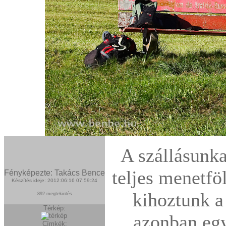
A szállásunka
teljes menetfö
Fényképezte: Takács Bence
Készítés ideje: 2012:06:16 07:59:24
kihoztunk a
892 megtekintés
Térkép:
azonban egy
Címkék: