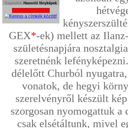
Bagatellek
Hasonló fényképek
hétvég
kényszerszült
GEX
*
-ek) mellett az Ilan
születésnapjára nosztalgi
szeretnénk lefényképezni.
délelőtt Churból nyugatra,
vonatok, de hegyi körn
szerelvényről készült kép
szorgosan nyomogattuk a d
csak elsétáltunk, mivel 