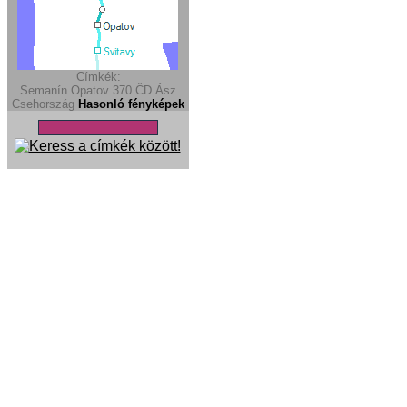
Címkék:
Semanín
Opatov
370
ČD Ász
Csehország
Hasonló fényképek