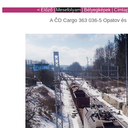
< Előző
|
Mesefolyam
|
Bélyegképek
|
Címla
A ČD Cargo 363 036-5 Opatov és