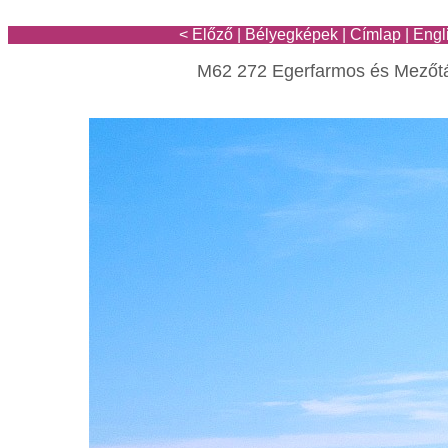
< Előző
|
Bélyegképek
|
Címlap
|
Engl
M62 272 Egerfarmos és Mezőtá