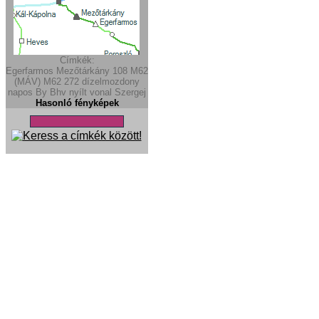
Címkék:
Egerfarmos
Mezőtárkány
108
M62
(MÁV)
M62
272
dízelmozdony
napos
By
Bhv
nyílt vonal
Szergej
Hasonló fényképek