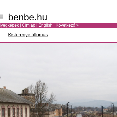
benbe.hu
lyegképek
|
Címlap
|
English
|
Következő >
Kisterenye állomás