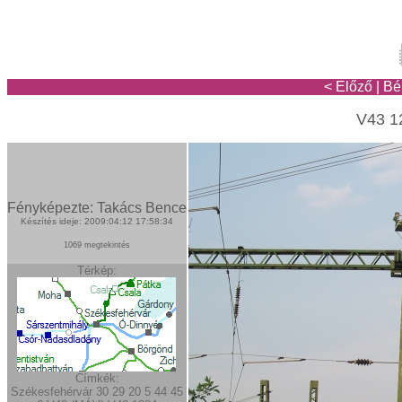
< Előző
|
Bé
V43 12
Fényképezte: Takács Bence
Készítés ideje: 2009:04:12 17:58:34
1069 megtekintés
Térkép:
Címkék:
Székesfehérvár
30
29
20
5
44
45