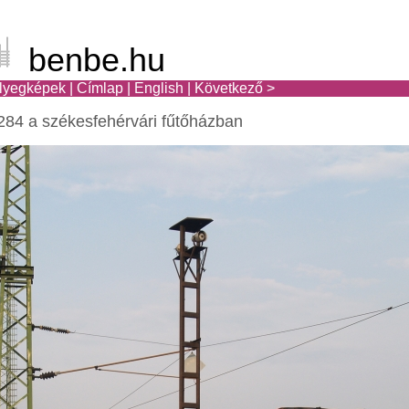
benbe.hu
lyegképek
|
Címlap
|
English
|
Következő >
84 a székesfehérvári fűtőházban