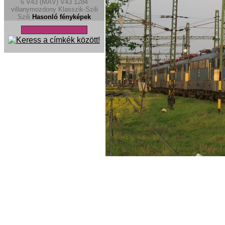
6
V43 (MÁV)
V43
1284
villanymozdony
Klasszik-Szili
Szili
Hasonló fényképek