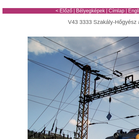
< Előző
|
Bélyegképek
|
Címlap
|
Engl
V43 3333 Szakály-Hőgyész 