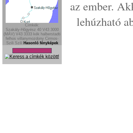
az ember. Ak
lehúzható a
Címkék:
Szakály-Hőgyész
40
V43 3000
(MÁV)
V43
3333
kék halberstadti
felhos
villanymozdony
Cirmos-
Szili
Szili
Hasonló fényképek