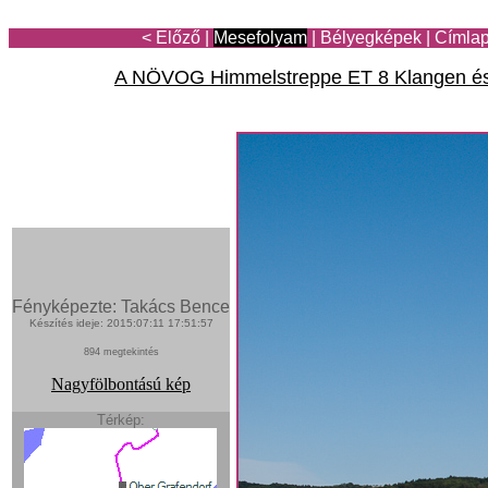
< Előző
|
Mesefolyam
|
Bélyegképek
|
Címla
A NÖVOG Himmelstreppe ET 8 Klangen és 
Fényképezte: Takács Bence
Készítés ideje: 2015:07:11 17:51:57
894 megtekintés
Nagyfölbontású kép
Térkép: