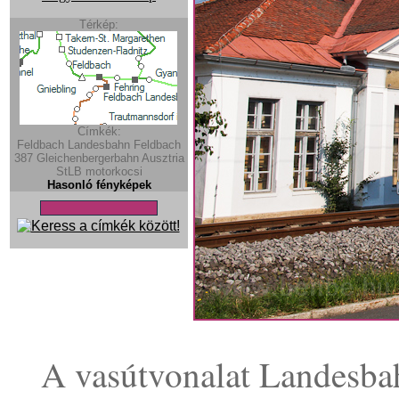
Térkép:
Címkék:
Feldbach Landesbahn
Feldbach
387
Gleichenbergerbahn
Ausztria
StLB
motorkocsi
Hasonló fényképek
A vasútvonalat Landesba