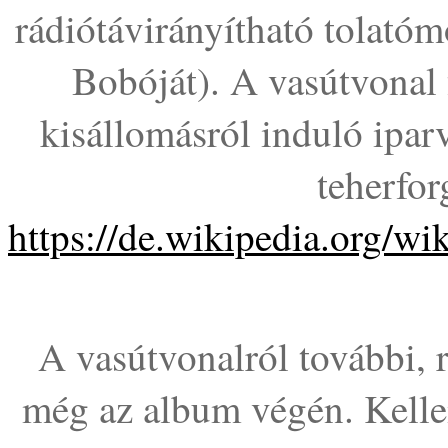
rádiótávirányítható tolat
Bobóját). A vasútvonal f
kisállomásról induló ipar
teherfor
https://de.wikipedia.org
A vasútvonalról további, 
még az album végén. Kelle