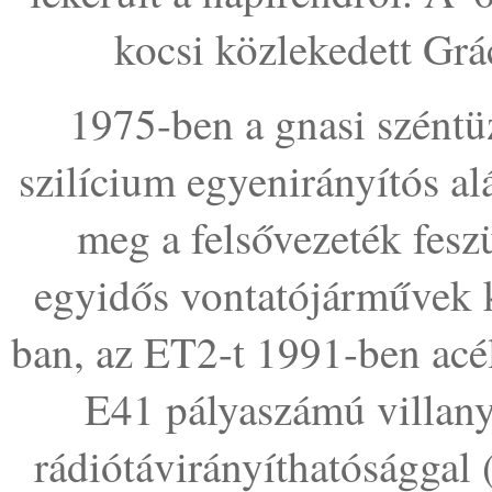
kocsi közlekedett Gr
1975-ben a gnasi széntüz
szilícium egyenirányítós al
meg a felsővezeték fesz
egyidős vontatójárművek 
ban, az ET2-t 1991-ben acél
E41 pályaszámú villany
rádiótávirányíthatósággal 