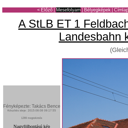
< Előző
|
Mesefolyam
|
Bélyegképek
|
Címla
A StLB ET 1 Feldbac
Landesbahn k
(Gleic
Fényképezte: Takács Bence
Készítés ideje: 2015:08:08 09:17:55
1289 megtekintés
Nagyfölbontású kép