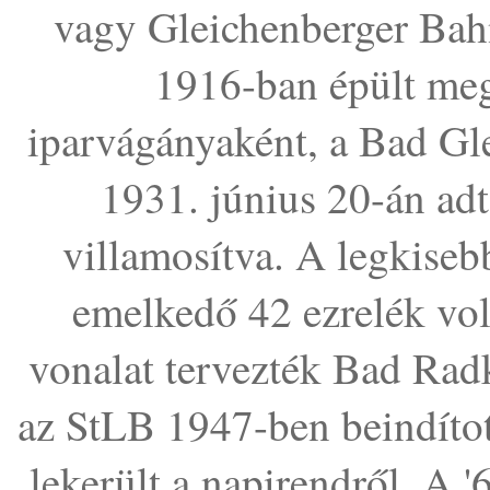
vagy Gleichenberger Bah
1916-ban épült meg
iparvágányaként, a Bad Gl
1931. június 20-án ad
villamosítva. A legkise
emelkedő 42 ezrelék vol
vonalat tervezték Bad Rad
az StLB 1947-ben beindítot
lekerült a napirendről. A 