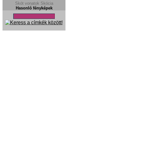
Skót vonatok
Skócia
Hasonló fényképek