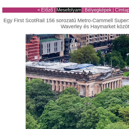
< Előző
|
Mesefolyam
|
Bélyegképek
|
Címla
Egy First ScotRail 156 sorozatú Metro-Cammell Super
Waverley és Haymarket között