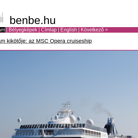
benbe.hu
am
|
Bélyegképek
|
Címlap
|
English
|
Következő >
m kikötője: az MSC Opera cruiseship