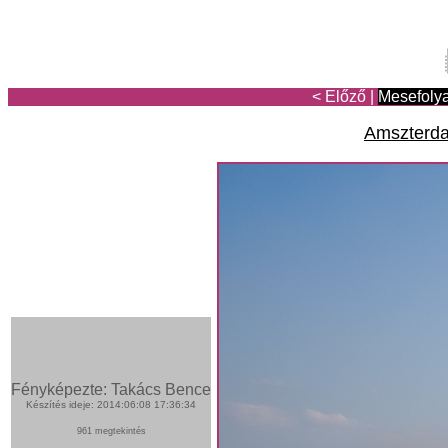
< Előző
|
Mesefoly
Amszterda
Fényképezte: Takács Bence
Készítés ideje: 2014:06:08 17:36:34
961 megtekintés