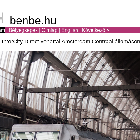
benbe.hu
am
|
Bélyegképek
|
Címlap
|
English
|
Következő >
InterCity Direct vonattal Amsterdam Centraal állomáso