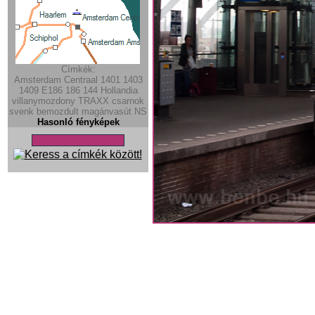
Címkék:
Amsterdam Centraal
1401
1403
1409
E186
186
144
Hollandia
villanymozdony
TRAXX
csarnok
svenk
bemozdult
magánvasút
NS
Hasonló fényképek