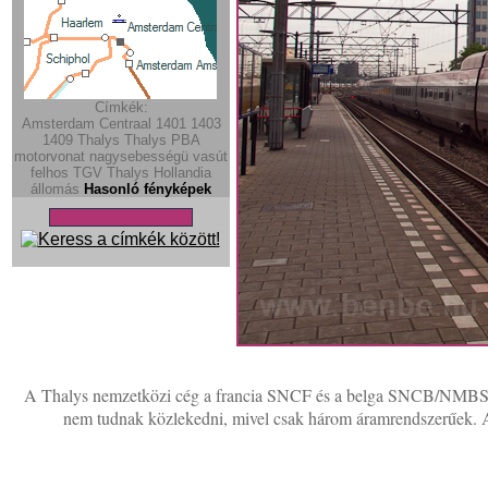
Címkék:
Amsterdam Centraal
1401
1403
1409
Thalys
Thalys PBA
motorvonat
nagysebességü vasút
felhos
TGV
Thalys
Hollandia
állomás
Hasonló fényképek
A Thalys nemzetközi cég a francia SNCF és a belga SNCB/NMBS k
nem tudnak közlekedni, mivel csak három áramrendszerűek.