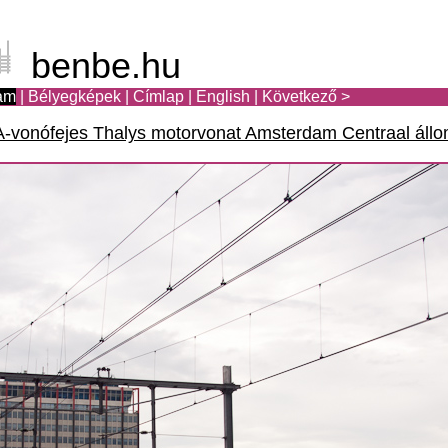
benbe.hu
am
|
Bélyegképek
|
Címlap
|
English
|
Következő >
vonófejes Thalys motorvonat Amsterdam Centraal áll