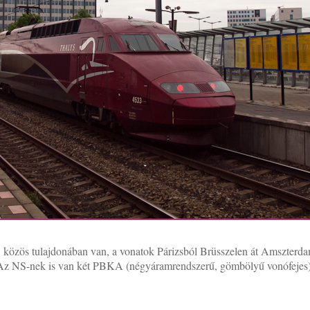
özös tulajdonában van, a vonatok Párizsból Brüsszelen át Amszterda
 Az NS-nek is van két PBKA (négyáramrendszerű, gömbölyű vonófejes)