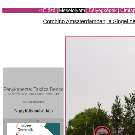
< Előző
|
Mesefolyam
|
Bélyegképek
|
Címla
Combino Amszterdamban, a Singel nev
Fényképezte: Takács Bence
Készítés ideje: 2014:06:08 09:20:49
983 megtekintés
Nagyfölbontású kép
Térkép: