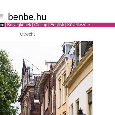
benbe.hu
am
|
Bélyegképek
|
Címlap
|
English
|
Következő >
Utrecht