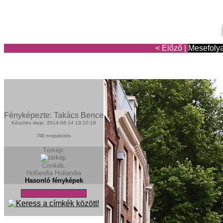
< Előző
|
Mesefoly
Fényképezte: Takács Bence
Készítés ideje: 2014:06:14 13:10:18
799 megtekintés
Térkép:
Címkék:
Hollandia
Hollandia
Hasonló fényképek