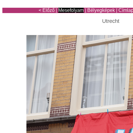
< Előző
|
Mesefolyam
|
Bélyegképek
|
Címla
Utrecht