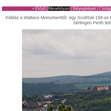
< Előző
|
Mesefolyam
|
Bélyegképek
|
Címla
Kilátás a Wallace Monumenttől: egy ScotRail 158-as
Stirlingen Perth fel