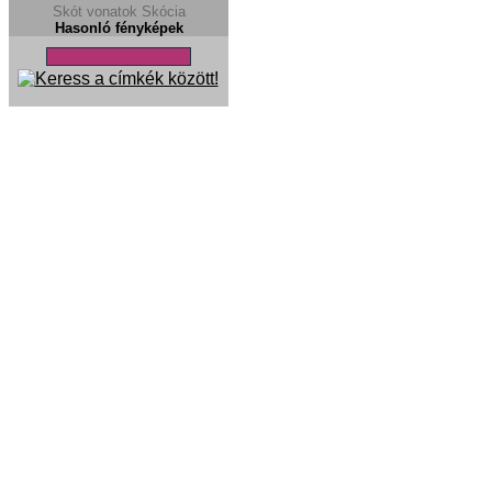
Skót vonatok
Skócia
Hasonló fényképek