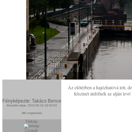
Az előtérben a hajózhatóvá tett, 
felszínét átdöfnék az alján levő
Fényképezte: Takács Bence
Készítés ideje: 2013:05:10 18:03:53
980 megtekintés
Térkép:
Címkék: