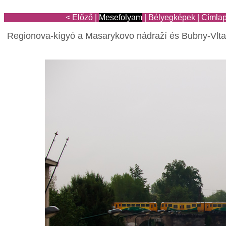
< Előző
|
Mesefolyam
|
Bélyegképek
|
Címla
Regionova-kígyó a Masarykovo nádraží és Bubny-Vltav