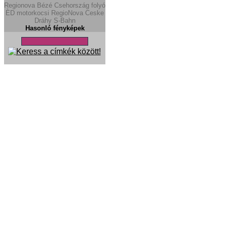
Regionova
Bézé
Csehország
folyó
ÈD
motorkocsi
RegioNova
Ceske
Dráhy
S-Bahn
Hasonló fényképek