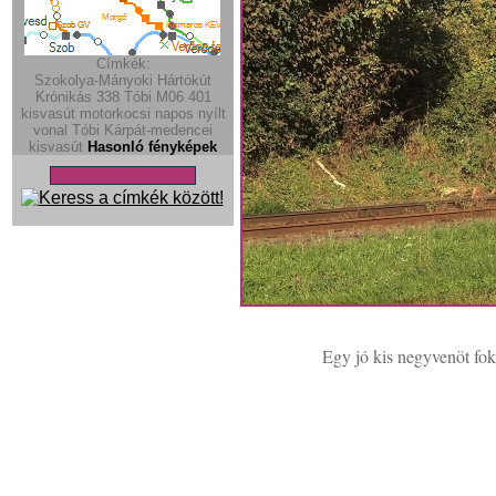
Címkék:
Szokolya-Mányoki
Hártókút
Krónikás
338
Tóbi
M06
401
kisvasút
motorkocsi
napos
nyílt
vonal
Tóbi
Kárpát-medencei
kisvasút
Hasonló fényképek
Egy jó kis negyvenöt foko