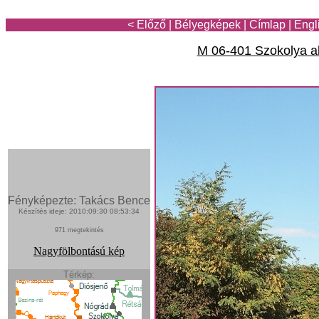
< Előző
|
Bélyegképek
|
Címlap
|
Engl
M 06-401 Szokolya al
Fényképezte: Takács Bence
Készítés ideje: 2010:09:30 08:53:34
971 megtekintés
Nagyfölbontású kép
Térkép: