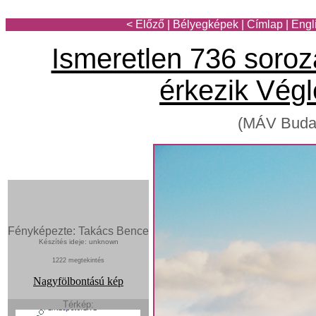
< Előző
|
Bélyegképek
|
Címlap
|
Engl
Ismeretlen 736 soro
érkezik Végl
(MÁV Budap
Fényképezte: Takács Bence
Készítés ideje: unknown
1222 megtekintés
Nagyfölbontású kép
Térkép: