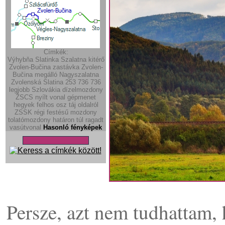
Címkék:
Výhybňa Slatinka
Szalatna kitérő
Zvolen-Bučina zastávka
Zvolen-
Bučina megálló
Nagyszalatna
Zvolenská Slatina
253
736
736
legjobb
Szlovákia
dízelmozdony
ŽSCS
nyílt vonal
gépmenet
hegyek
felhos
osz
táj
oldalról
ZSSK régi festésű mozdony
tolatómozdony
határon túl ragadt
vasútvonal
Hasonló fényképek
Persze, azt nem tudhattam,