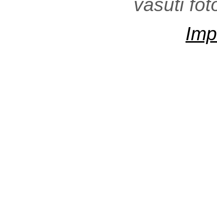
vasúti fo
Imp