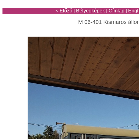
< Előző
|
Bélyegképek
|
Címlap
|
Engl
M 06-401 Kismaros áll