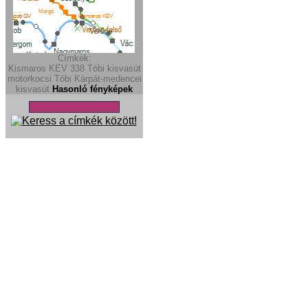
Címkék:
Kismaros KEV
338
Tóbi
kisvasút
motorkocsi
Tóbi
Kárpát-medencei
kisvasút
Hasonló fényképek