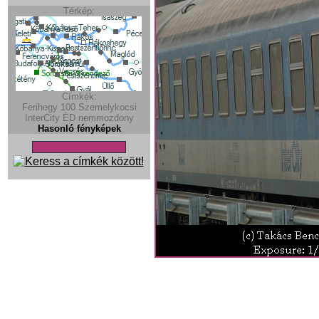
Térkép:
Címkék:
Ferihegy
100
Szemelykocsi
InterCity
ÈD
nemmozdony
Hasonló fényképek