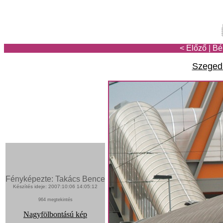
< Előző
|
Bé
Szegedi
Fényképezte: Takács Bence
Készítés ideje: 2007:10:06 14:05:12
964 megtekintés
Nagyfölbontású kép