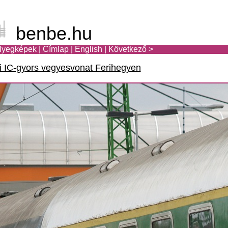
benbe.hu
lyegképek
|
Címlap
|
English
|
Következő >
 IC-gyors vegyesvonat Ferihegyen