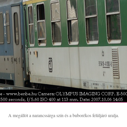
A megállót a narancssárga szín és a buborékos felüljáró uralja.