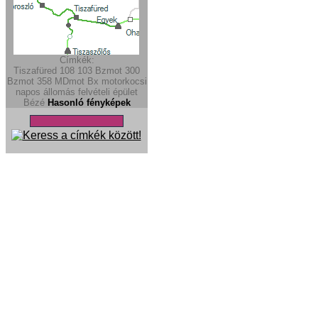
Címkék:
Tiszafüred
108
103
Bzmot 300
Bzmot
358
MDmot
Bx
motorkocsi
napos
állomás
felvételi épület
Bézé
Hasonló fényképek