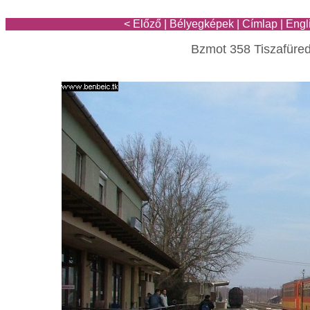
< Előző
|
Bélyegképek
|
Címlap
|
Engl
Bzmot 358 Tiszafüre