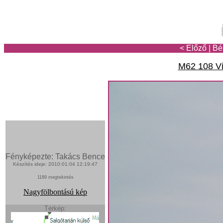
< Előző
|
Bé
M62 108 Vi
Fényképezte: Takács Bence
Készítés ideje: 2010:01:04 12:19:47
1189 megtekintés
Nagyfölbontású kép
Térkép: