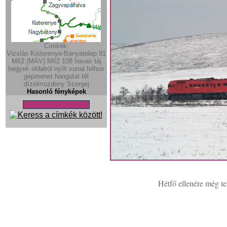
Címkék:
Vizslás
Kisterenye-Bányatelep
81
M62 (MÁV)
M62
108
havas
táj
hegyek
oldalról
nyílt vonal
felhos
gépmenet
hangulat
tél
dízelmozdony
Szergej
Hasonló fényképek
Hétfő ellenére még teh