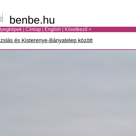
benbe.hu
lyegképek
|
Címlap
|
English
|
Következő >
zslás és Kisterenye-Bányatelep között