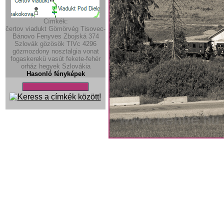
Címkék:
čertov viadukt
Gömörvég
Tisovec-
Bánovo
Fenyves
Zbojská
374
Szlovák gözösök
TIVc
4296
gözmozdony
nosztalgia vonat
fogaskerekü vasút
fekete-fehér
orház
hegyek
Szlovákia
Hasonló fényképek