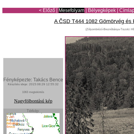
< Előző
|
Mesefolyam
|
Bélyegképek
|
Címla
A ČSD T444 1082 Gömörvég és F
(Zólyombrézó-Breznóbánya-Tiszolci H
Fényképezte: Takács Bence
Készítés ideje: 2015:08:29 12:55:32
1063 megtekintés
Nagyfölbontású kép
Térkép: