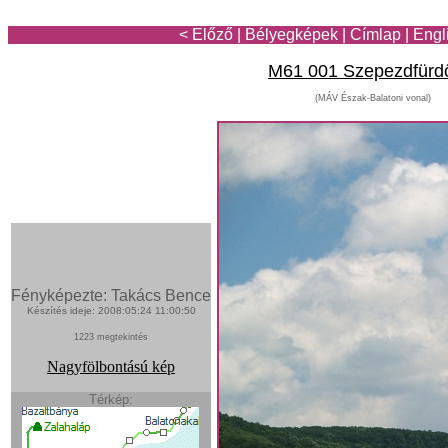
< Előző
|
Bélyegképek
|
Címlap
|
Engl
M61 001 Szepezdfürd
(MÁV Észak-Balatoni vonal)
Fényképezte: Takács Bence
Készítés ideje: 2008:05:24 11:00:50
1223 megtekintés
Nagyfölbontású kép
Térkép: