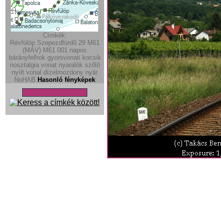
Címkék:
Révfülöp
Szepezdfürdő
29
M61
(MÁV)
M61
001
napos
bárányfelhok
gyorsvonati kocsik
nosztalgia vonat
nyaralók
szõlõ
nyílt vonal
dízelmozdony
nyár
NoHAB
Hasonló fényképek