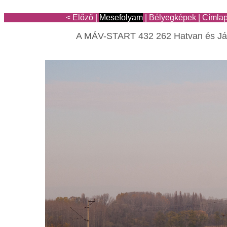
< Előző
|
Mesefolyam
|
Bélyegképek
|
Címla
A MÁV-START 432 262 Hatvan és Jás