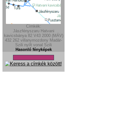
Címkék:
Jászfényszaru
Hatvani
kavicsbánya
82
V43 2000 (MÁV)
432
262
villanymozdony
Madár-
Szili
nyílt vonal
Szili
Hasonló fényképek