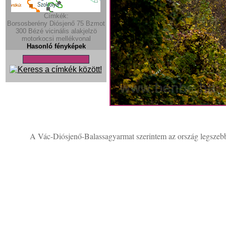
Címkék:
Borsosberény
Diósjenő
75
Bzmot
300
Bézé
vicinális
alakjelzö
motorkocsi
mellékvonal
Hasonló fényképek
A Vác-Diósjenő-Balassagyarmat szerintem az ország legszebb