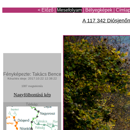
< Előző
|
Mesefolyam
|
Bélyegképek
|
Címla
A 117 342 Diósjenőn
Fényképezte: Takács Bence
Készítés ideje: 2017:10:22 12:38:22
1087 megtekintés
Nagyfölbontású kép
Térkép: