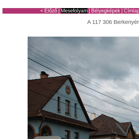
< Előző
|
Mesefolyam
|
Bélyegképek
|
Címla
A 117 306 Berkenyén