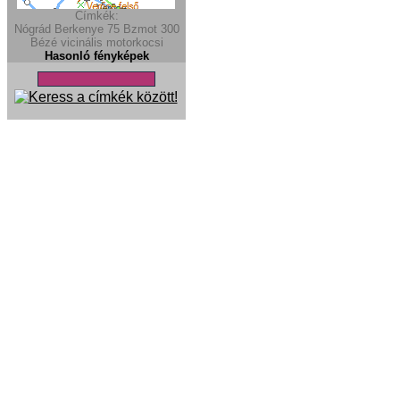
Címkék:
Nógrád
Berkenye
75
Bzmot 300
Bézé
vicinális
motorkocsi
Hasonló fényképek